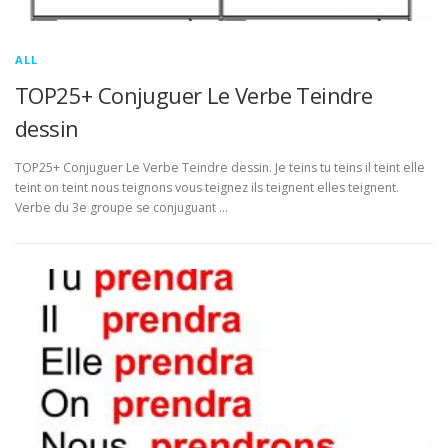
ALL
TOP25+ Conjuguer Le Verbe Teindre
dessin
TOP25+ Conjuguer Le Verbe Teindre dessin. Je teins tu teins il teint elle
teint on teint nous teignons vous teignez ils teignent elles teignent.
Verbe du 3e groupe se conjuguant …