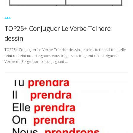
ALL
TOP25+ Conjuguer Le Verbe Teindre
dessin
TOP25+ Conjuguer Le Verbe Teindre dessin. Je teins tu teins il teint elle
teint on teint nous teignons vous teignez ils teignent elles teignent.
Verbe du 3e groupe se conjuguant …