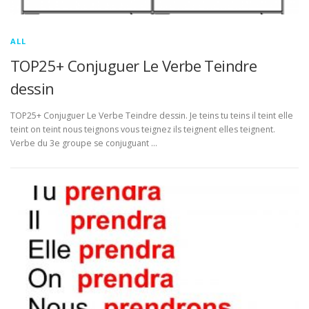
ALL
TOP25+ Conjuguer Le Verbe Teindre
dessin
TOP25+ Conjuguer Le Verbe Teindre dessin. Je teins tu teins il teint elle
teint on teint nous teignons vous teignez ils teignent elles teignent.
Verbe du 3e groupe se conjuguant …