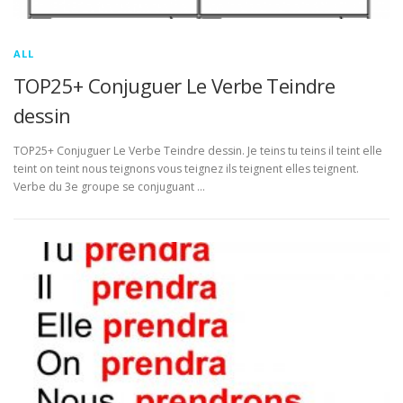
ALL
TOP25+ Conjuguer Le Verbe Teindre
dessin
TOP25+ Conjuguer Le Verbe Teindre dessin. Je teins tu teins il teint elle
teint on teint nous teignons vous teignez ils teignent elles teignent.
Verbe du 3e groupe se conjuguant …