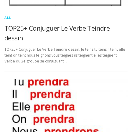
ALL
TOP25+ Conjuguer Le Verbe Teindre
dessin
TOP25+ Conjuguer Le Verbe Teindre dessin. Je teins tu teins il teint elle
teint on teint nous teignons vous teignez ils teignent elles teignent.
Verbe du 3e groupe se conjuguant …