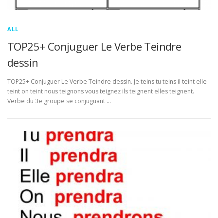
ALL
TOP25+ Conjuguer Le Verbe Teindre
dessin
TOP25+ Conjuguer Le Verbe Teindre dessin. Je teins tu teins il teint elle
teint on teint nous teignons vous teignez ils teignent elles teignent.
Verbe du 3e groupe se conjuguant …