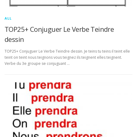
ALL
TOP25+ Conjuguer Le Verbe Teindre
dessin
TOP25+ Conjuguer Le Verbe Teindre dessin. Je teins tu teins il teint elle
teint on teint nous teignons vous teignez ils teignent elles teignent.
Verbe du 3e groupe se conjuguant …