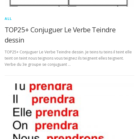
ALL
TOP25+ Conjuguer Le Verbe Teindre
dessin
TOP25+ Conjuguer Le Verbe Teindre dessin. Je teins tu teins il teint elle
teint on teint nous teignons vous teignez ils teignent elles teignent.
Verbe du 3e groupe se conjuguant …