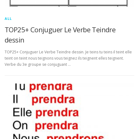
ALL
TOP25+ Conjuguer Le Verbe Teindre
dessin
TOP25+ Conjuguer Le Verbe Teindre dessin. Je teins tu teins il teint elle
teint on teint nous teignons vous teignez ils teignent elles teignent.
Verbe du 3e groupe se conjuguant …