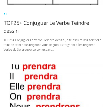
ALL
TOP25+ Conjuguer Le Verbe Teindre
dessin
TOP25+ Conjuguer Le Verbe Teindre dessin. Je teins tu teins il teint elle
teint on teint nous teignons vous teignez ils teignent elles teignent.
Verbe du 3e groupe se conjuguant …