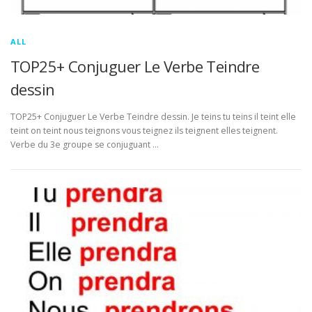
ALL
TOP25+ Conjuguer Le Verbe Teindre
dessin
TOP25+ Conjuguer Le Verbe Teindre dessin. Je teins tu teins il teint elle
teint on teint nous teignons vous teignez ils teignent elles teignent.
Verbe du 3e groupe se conjuguant …