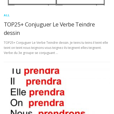
ALL
TOP25+ Conjuguer Le Verbe Teindre
dessin
TOP25+ Conjuguer Le Verbe Teindre dessin. Je teins tu teins il teint elle
teint on teint nous teignons vous teignez ils teignent elles teignent.
Verbe du 3e groupe se conjuguant …