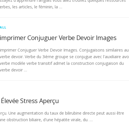
sayez d'apprendre l'anglais vous allez trouvez quelques ressources
rbes, les articles, le féminin, la …
ALL
imprimer Conjuguer Verbe Devoir Images
imprimer Conjuguer Verbe Devoir Images. Conjugaisons similaires au
verbe devoir. Verbe du 3ième groupe se conjugue avec l'auxiliaire avo
verbe modèle verbe transitif admet la construction conjugaison du
verbe devoir …
 Élevée Stress Aperçu
rçu. Une augmentation du taux de bilirubine directe peut aussi être
 obstruction biliaire, d'une hépatite virale, du. …