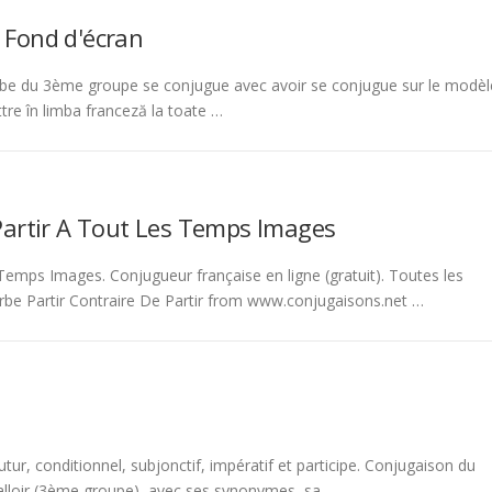
 Fond d'écran
be du 3ème groupe se conjugue avec avoir se conjugue sur le modèl
tre în limba franceză la toate …
Partir A Tout Les Temps Images
emps Images. Conjugueur française en ligne (gratuit). Toutes les
rbe Partir Contraire De Partir from www.conjugaisons.net …
tur, conditionnel, subjonctif, impératif et participe. Conjugaison du
 falloir (3ème groupe), avec ses synonymes, sa …