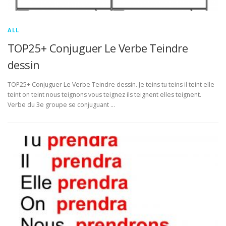
ALL
TOP25+ Conjuguer Le Verbe Teindre
dessin
TOP25+ Conjuguer Le Verbe Teindre dessin. Je teins tu teins il teint elle
teint on teint nous teignons vous teignez ils teignent elles teignent.
Verbe du 3e groupe se conjuguant …