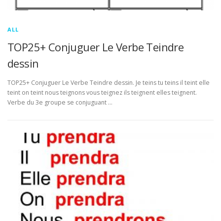
ALL
TOP25+ Conjuguer Le Verbe Teindre
dessin
TOP25+ Conjuguer Le Verbe Teindre dessin. Je teins tu teins il teint elle
teint on teint nous teignons vous teignez ils teignent elles teignent.
Verbe du 3e groupe se conjuguant …