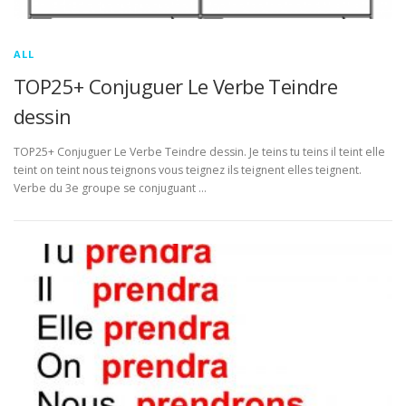
ALL
TOP25+ Conjuguer Le Verbe Teindre
dessin
TOP25+ Conjuguer Le Verbe Teindre dessin. Je teins tu teins il teint elle
teint on teint nous teignons vous teignez ils teignent elles teignent.
Verbe du 3e groupe se conjuguant …