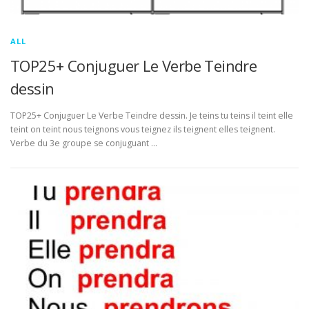
ALL
TOP25+ Conjuguer Le Verbe Teindre
dessin
TOP25+ Conjuguer Le Verbe Teindre dessin. Je teins tu teins il teint elle
teint on teint nous teignons vous teignez ils teignent elles teignent.
Verbe du 3e groupe se conjuguant …