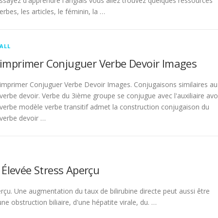
sayez d'apprendre l'anglais vous allez trouvez quelques ressources
rbes, les articles, le féminin, la …
ALL
imprimer Conjuguer Verbe Devoir Images
imprimer Conjuguer Verbe Devoir Images. Conjugaisons similaires au
verbe devoir. Verbe du 3ième groupe se conjugue avec l'auxiliaire avo
verbe modèle verbe transitif admet la construction conjugaison du
verbe devoir …
 Élevée Stress Aperçu
rçu. Une augmentation du taux de bilirubine directe peut aussi être
 obstruction biliaire, d'une hépatite virale, du. …