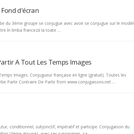
 Fond d'écran
be du 3ème groupe se conjugue avec avoir se conjugue sur le modèl
tre în limba franceză la toate …
Partir A Tout Les Temps Images
emps Images. Conjugueur française en ligne (gratuit). Toutes les
rbe Partir Contraire De Partir from www.conjugaisons.net …
tur, conditionnel, subjonctif, impératif et participe. Conjugaison du
 falloir (3ème groupe), avec ses synonymes, sa …