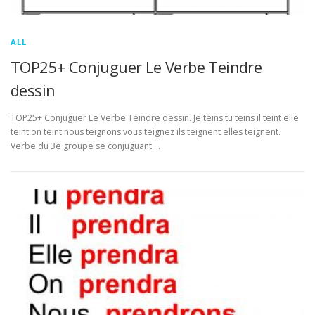
ALL
TOP25+ Conjuguer Le Verbe Teindre
dessin
TOP25+ Conjuguer Le Verbe Teindre dessin. Je teins tu teins il teint elle
teint on teint nous teignons vous teignez ils teignent elles teignent.
Verbe du 3e groupe se conjuguant …