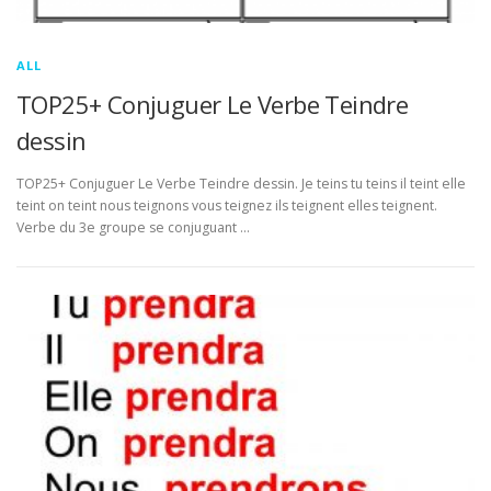
ALL
TOP25+ Conjuguer Le Verbe Teindre
dessin
TOP25+ Conjuguer Le Verbe Teindre dessin. Je teins tu teins il teint elle
teint on teint nous teignons vous teignez ils teignent elles teignent.
Verbe du 3e groupe se conjuguant …