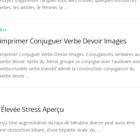
sayez d'apprendre l'anglais vous allez trouvez quelques ressources
rbes, les articles, le féminin, la …
ALL
imprimer Conjuguer Verbe Devoir Images
imprimer Conjuguer Verbe Devoir Images. Conjugaisons similaires au
verbe devoir. Verbe du 3ième groupe se conjugue avec l'auxiliaire avo
verbe modèle verbe transitif admet la construction conjugaison du
verbe devoir …
 Élevée Stress Aperçu
rçu. Une augmentation du taux de bilirubine directe peut aussi être
 obstruction biliaire, d'une hépatite virale, du. …