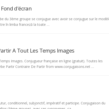
 Fond d'écran
be du 3ème groupe se conjugue avec avoir se conjugue sur le modèl
tre în limba franceză la toate …
Partir A Tout Les Temps Images
emps Images. Conjugueur française en ligne (gratuit). Toutes les
rbe Partir Contraire De Partir from www.conjugaisons.net …
tur, conditionnel, subjonctif, impératif et participe. Conjugaison du
 falloir (3ème groupe), avec ses synonymes, sa …