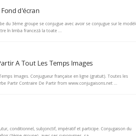
 Fond d'écran
be du 3ème groupe se conjugue avec avoir se conjugue sur le modèl
tre în limba franceză la toate …
Partir A Tout Les Temps Images
emps Images. Conjugueur française en ligne (gratuit). Toutes les
rbe Partir Contraire De Partir from www.conjugaisons.net …
tur, conditionnel, subjonctif, impératif et participe. Conjugaison du
 falloir (3ème groupe), avec ses synonymes, sa …