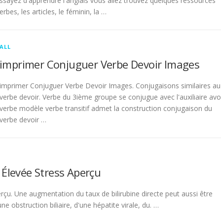
sayez d'apprendre l'anglais vous allez trouvez quelques ressources
rbes, les articles, le féminin, la …
ALL
imprimer Conjuguer Verbe Devoir Images
imprimer Conjuguer Verbe Devoir Images. Conjugaisons similaires au
verbe devoir. Verbe du 3ième groupe se conjugue avec l'auxiliaire avo
verbe modèle verbe transitif admet la construction conjugaison du
verbe devoir …
 Élevée Stress Aperçu
rçu. Une augmentation du taux de bilirubine directe peut aussi être
 obstruction biliaire, d'une hépatite virale, du. …