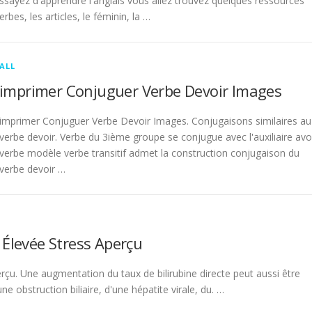
sayez d'apprendre l'anglais vous allez trouvez quelques ressources
rbes, les articles, le féminin, la …
ALL
imprimer Conjuguer Verbe Devoir Images
imprimer Conjuguer Verbe Devoir Images. Conjugaisons similaires au
verbe devoir. Verbe du 3ième groupe se conjugue avec l'auxiliaire avo
verbe modèle verbe transitif admet la construction conjugaison du
verbe devoir …
 Élevée Stress Aperçu
rçu. Une augmentation du taux de bilirubine directe peut aussi être
 obstruction biliaire, d'une hépatite virale, du. …