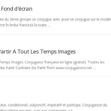
 Fond d'écran
be du 3ème groupe se conjugue avec avoir se conjugue sur le modèl
tre în limba franceză la toate …
Partir A Tout Les Temps Images
emps Images. Conjugueur française en ligne (gratuit). Toutes les
rbe Partir Contraire De Partir from www.conjugaisons.net …
tur, conditionnel, subjonctif, impératif et participe. Conjugaison du
 falloir (3ème groupe), avec ses synonymes, sa …