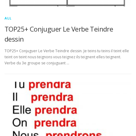
ALL
TOP25+ Conjuguer Le Verbe Teindre
dessin
TOP25+ Conjuguer Le Verbe Teindre dessin. Je teins tu teins il teint elle
teint on teint nous teignons vous teignez ils teignent elles teignent.
Verbe du 3e groupe se conjuguant …