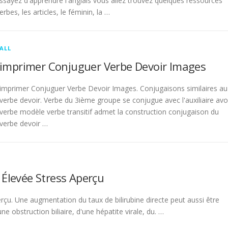
sayez d'apprendre l'anglais vous allez trouvez quelques ressources
rbes, les articles, le féminin, la …
ALL
imprimer Conjuguer Verbe Devoir Images
imprimer Conjuguer Verbe Devoir Images. Conjugaisons similaires au
verbe devoir. Verbe du 3ième groupe se conjugue avec l'auxiliaire avo
verbe modèle verbe transitif admet la construction conjugaison du
verbe devoir …
 Élevée Stress Aperçu
rçu. Une augmentation du taux de bilirubine directe peut aussi être
 obstruction biliaire, d'une hépatite virale, du. …