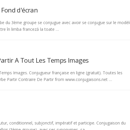
 Fond d'écran
be du 3ème groupe se conjugue avec avoir se conjugue sur le modèl
tre în limba franceză la toate …
Partir A Tout Les Temps Images
emps Images. Conjugueur française en ligne (gratuit). Toutes les
rbe Partir Contraire De Partir from www.conjugaisons.net …
tur, conditionnel, subjonctif, impératif et participe. Conjugaison du
 falloir (3ème groupe), avec ses synonymes, sa …