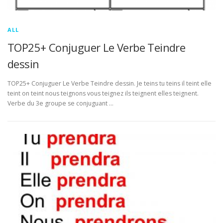
ALL
TOP25+ Conjuguer Le Verbe Teindre
dessin
TOP25+ Conjuguer Le Verbe Teindre dessin. Je teins tu teins il teint elle
teint on teint nous teignons vous teignez ils teignent elles teignent.
Verbe du 3e groupe se conjuguant …