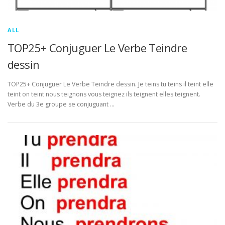
ALL
TOP25+ Conjuguer Le Verbe Teindre
dessin
TOP25+ Conjuguer Le Verbe Teindre dessin. Je teins tu teins il teint elle
teint on teint nous teignons vous teignez ils teignent elles teignent.
Verbe du 3e groupe se conjuguant …