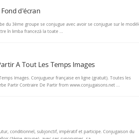
 Fond d'écran
be du 3ème groupe se conjugue avec avoir se conjugue sur le modèl
tre în limba franceză la toate …
Partir A Tout Les Temps Images
emps Images. Conjugueur française en ligne (gratuit). Toutes les
rbe Partir Contraire De Partir from www.conjugaisons.net …
tur, conditionnel, subjonctif, impératif et participe. Conjugaison du
 falloir (3ème groupe), avec ses synonymes, sa …