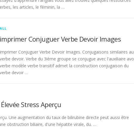
sayez d'apprendre l'anglais vous allez trouvez quelques ressources
rbes, les articles, le féminin, la …
ALL
imprimer Conjuguer Verbe Devoir Images
imprimer Conjuguer Verbe Devoir Images. Conjugaisons similaires au
verbe devoir. Verbe du 3ième groupe se conjugue avec l'auxiliaire avo
verbe modèle verbe transitif admet la construction conjugaison du
verbe devoir …
 Élevée Stress Aperçu
rçu. Une augmentation du taux de bilirubine directe peut aussi être
 obstruction biliaire, d'une hépatite virale, du. …