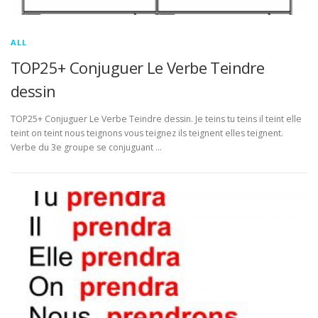
ALL
TOP25+ Conjuguer Le Verbe Teindre
dessin
TOP25+ Conjuguer Le Verbe Teindre dessin. Je teins tu teins il teint elle
teint on teint nous teignons vous teignez ils teignent elles teignent.
Verbe du 3e groupe se conjuguant …