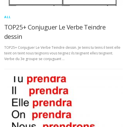
ALL
TOP25+ Conjuguer Le Verbe Teindre
dessin
TOP25+ Conjuguer Le Verbe Teindre dessin. Je teins tu teins il teint elle
teint on teint nous teignons vous teignez ils teignent elles teignent.
Verbe du 3e groupe se conjuguant …