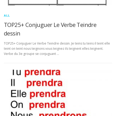
ALL
TOP25+ Conjuguer Le Verbe Teindre
dessin
TOP25+ Conjuguer Le Verbe Teindre dessin. Je teins tu teins il teint elle
teint on teint nous teignons vous teignez ils teignent elles teignent.
Verbe du 3e groupe se conjuguant …