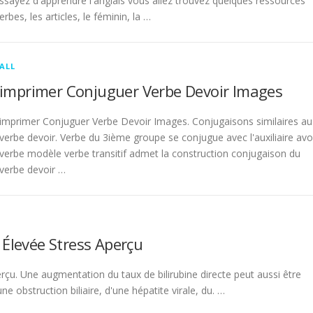
sayez d'apprendre l'anglais vous allez trouvez quelques ressources
rbes, les articles, le féminin, la …
ALL
imprimer Conjuguer Verbe Devoir Images
imprimer Conjuguer Verbe Devoir Images. Conjugaisons similaires au
verbe devoir. Verbe du 3ième groupe se conjugue avec l'auxiliaire avo
verbe modèle verbe transitif admet la construction conjugaison du
verbe devoir …
 Élevée Stress Aperçu
rçu. Une augmentation du taux de bilirubine directe peut aussi être
 obstruction biliaire, d'une hépatite virale, du. …