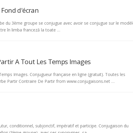
 Fond d'écran
be du 3ème groupe se conjugue avec avoir se conjugue sur le modèl
tre în limba franceză la toate …
Partir A Tout Les Temps Images
emps Images. Conjugueur française en ligne (gratuit). Toutes les
rbe Partir Contraire De Partir from www.conjugaisons.net …
tur, conditionnel, subjonctif, impératif et participe. Conjugaison du
 falloir (3ème groupe), avec ses synonymes, sa …