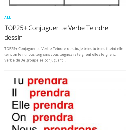
ALL
TOP25+ Conjuguer Le Verbe Teindre
dessin
TOP25+ Conjuguer Le Verbe Teindre dessin. Je teins tu teins il teint elle
teint on teint nous teignons vous teignez ils teignent elles teignent.
Verbe du 3e groupe se conjuguant …