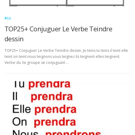
ALL
TOP25+ Conjuguer Le Verbe Teindre
dessin
TOP25+ Conjuguer Le Verbe Teindre dessin. Je teins tu teins il teint elle
teint on teint nous teignons vous teignez ils teignent elles teignent.
Verbe du 3e groupe se conjuguant …