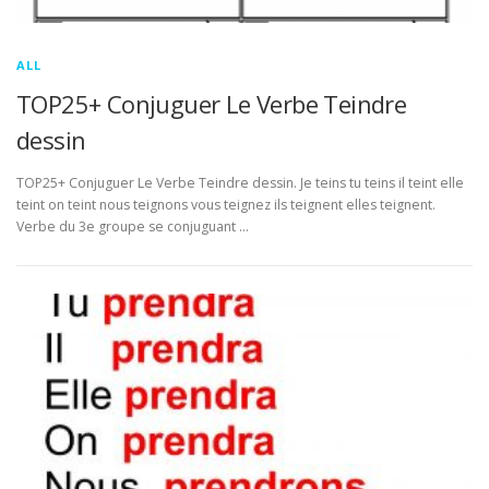
ALL
TOP25+ Conjuguer Le Verbe Teindre
dessin
TOP25+ Conjuguer Le Verbe Teindre dessin. Je teins tu teins il teint elle
teint on teint nous teignons vous teignez ils teignent elles teignent.
Verbe du 3e groupe se conjuguant …