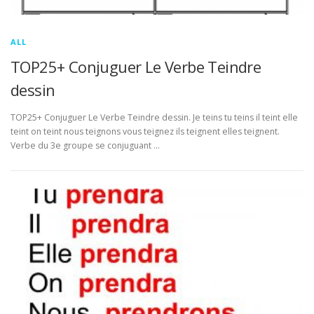
ALL
TOP25+ Conjuguer Le Verbe Teindre
dessin
TOP25+ Conjuguer Le Verbe Teindre dessin. Je teins tu teins il teint elle
teint on teint nous teignons vous teignez ils teignent elles teignent.
Verbe du 3e groupe se conjuguant …