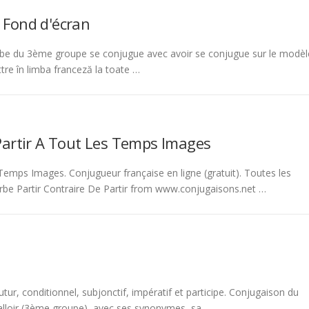
 Fond d'écran
be du 3ème groupe se conjugue avec avoir se conjugue sur le modèl
tre în limba franceză la toate …
Partir A Tout Les Temps Images
emps Images. Conjugueur française en ligne (gratuit). Toutes les
rbe Partir Contraire De Partir from www.conjugaisons.net …
tur, conditionnel, subjonctif, impératif et participe. Conjugaison du
 falloir (3ème groupe), avec ses synonymes, sa …