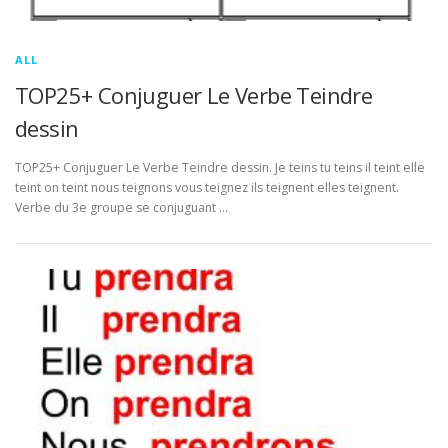
ALL
TOP25+ Conjuguer Le Verbe Teindre
dessin
TOP25+ Conjuguer Le Verbe Teindre dessin. Je teins tu teins il teint elle
teint on teint nous teignons vous teignez ils teignent elles teignent.
Verbe du 3e groupe se conjuguant …