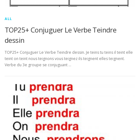
ALL
TOP25+ Conjuguer Le Verbe Teindre
dessin
TOP25+ Conjuguer Le Verbe Teindre dessin. Je teins tu teins il teint elle
teint on teint nous teignons vous teignez ils teignent elles teignent.
Verbe du 3e groupe se conjuguant …