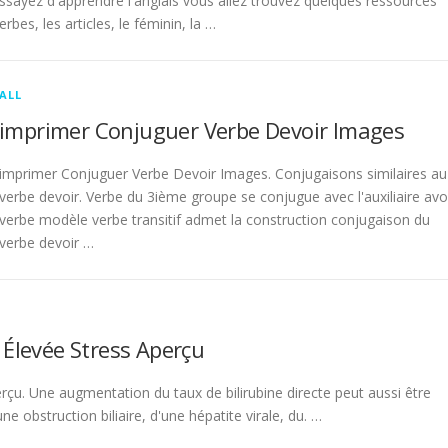
sayez d'apprendre l'anglais vous allez trouvez quelques ressources
rbes, les articles, le féminin, la …
ALL
imprimer Conjuguer Verbe Devoir Images
imprimer Conjuguer Verbe Devoir Images. Conjugaisons similaires au
verbe devoir. Verbe du 3ième groupe se conjugue avec l'auxiliaire avo
verbe modèle verbe transitif admet la construction conjugaison du
verbe devoir …
 Élevée Stress Aperçu
rçu. Une augmentation du taux de bilirubine directe peut aussi être
 obstruction biliaire, d'une hépatite virale, du. …