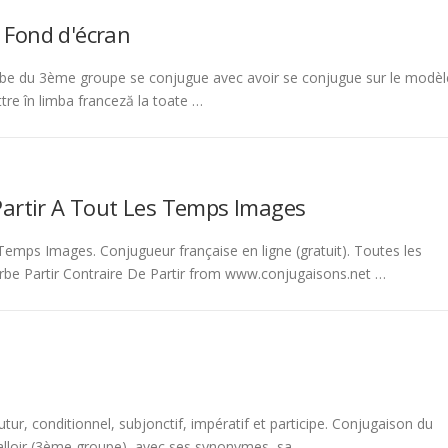
 Fond d'écran
be du 3ème groupe se conjugue avec avoir se conjugue sur le modèl
tre în limba franceză la toate …
Partir A Tout Les Temps Images
emps Images. Conjugueur française en ligne (gratuit). Toutes les
rbe Partir Contraire De Partir from www.conjugaisons.net …
tur, conditionnel, subjonctif, impératif et participe. Conjugaison du
 falloir (3ème groupe), avec ses synonymes, sa …