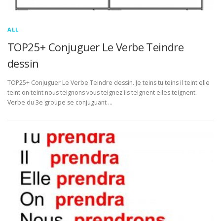
ALL
TOP25+ Conjuguer Le Verbe Teindre
dessin
TOP25+ Conjuguer Le Verbe Teindre dessin. Je teins tu teins il teint elle
teint on teint nous teignons vous teignez ils teignent elles teignent.
Verbe du 3e groupe se conjuguant …