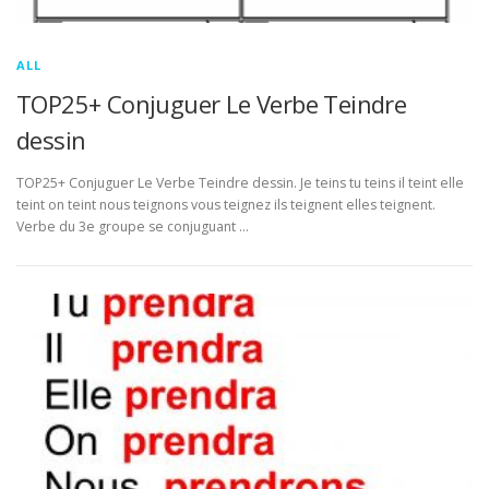
ALL
TOP25+ Conjuguer Le Verbe Teindre
dessin
TOP25+ Conjuguer Le Verbe Teindre dessin. Je teins tu teins il teint elle
teint on teint nous teignons vous teignez ils teignent elles teignent.
Verbe du 3e groupe se conjuguant …