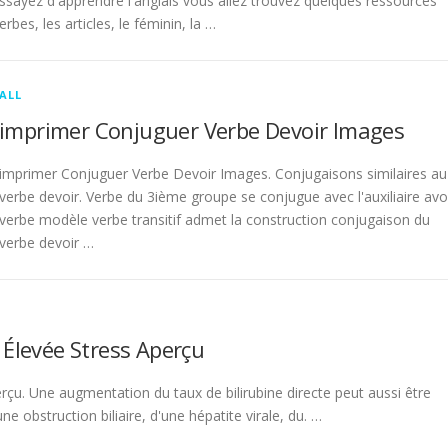
sayez d'apprendre l'anglais vous allez trouvez quelques ressources
rbes, les articles, le féminin, la …
ALL
imprimer Conjuguer Verbe Devoir Images
imprimer Conjuguer Verbe Devoir Images. Conjugaisons similaires au
verbe devoir. Verbe du 3ième groupe se conjugue avec l'auxiliaire avo
verbe modèle verbe transitif admet la construction conjugaison du
verbe devoir …
 Élevée Stress Aperçu
rçu. Une augmentation du taux de bilirubine directe peut aussi être
 obstruction biliaire, d'une hépatite virale, du. …