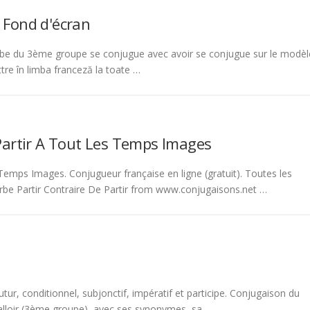
 Fond d'écran
be du 3ème groupe se conjugue avec avoir se conjugue sur le modèl
tre în limba franceză la toate …
Partir A Tout Les Temps Images
emps Images. Conjugueur française en ligne (gratuit). Toutes les
rbe Partir Contraire De Partir from www.conjugaisons.net …
tur, conditionnel, subjonctif, impératif et participe. Conjugaison du
 falloir (3ème groupe), avec ses synonymes, sa …