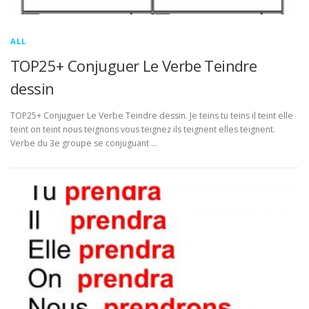
ALL
TOP25+ Conjuguer Le Verbe Teindre
dessin
TOP25+ Conjuguer Le Verbe Teindre dessin. Je teins tu teins il teint elle
teint on teint nous teignons vous teignez ils teignent elles teignent.
Verbe du 3e groupe se conjuguant …