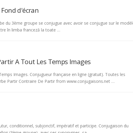
 Fond d'écran
be du 3ème groupe se conjugue avec avoir se conjugue sur le modèl
tre în limba franceză la toate …
Partir A Tout Les Temps Images
emps Images. Conjugueur française en ligne (gratuit). Toutes les
rbe Partir Contraire De Partir from www.conjugaisons.net …
tur, conditionnel, subjonctif, impératif et participe. Conjugaison du
 falloir (3ème groupe), avec ses synonymes, sa …