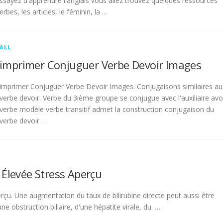
sayez d'apprendre l'anglais vous allez trouvez quelques ressources
rbes, les articles, le féminin, la …
ALL
imprimer Conjuguer Verbe Devoir Images
imprimer Conjuguer Verbe Devoir Images. Conjugaisons similaires au
verbe devoir. Verbe du 3ième groupe se conjugue avec l'auxiliaire avo
verbe modèle verbe transitif admet la construction conjugaison du
verbe devoir …
 Élevée Stress Aperçu
rçu. Une augmentation du taux de bilirubine directe peut aussi être
 obstruction biliaire, d'une hépatite virale, du. …