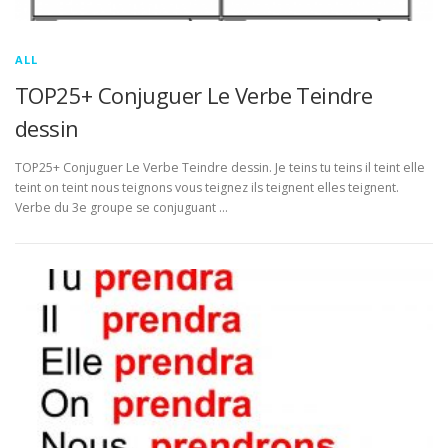
ALL
TOP25+ Conjuguer Le Verbe Teindre
dessin
TOP25+ Conjuguer Le Verbe Teindre dessin. Je teins tu teins il teint elle
teint on teint nous teignons vous teignez ils teignent elles teignent.
Verbe du 3e groupe se conjuguant …