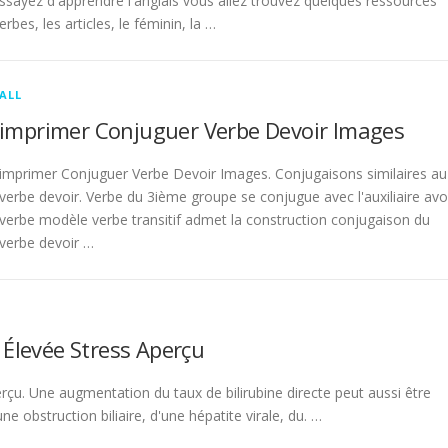
sayez d'apprendre l'anglais vous allez trouvez quelques ressources
rbes, les articles, le féminin, la …
ALL
imprimer Conjuguer Verbe Devoir Images
imprimer Conjuguer Verbe Devoir Images. Conjugaisons similaires au
verbe devoir. Verbe du 3ième groupe se conjugue avec l'auxiliaire avo
verbe modèle verbe transitif admet la construction conjugaison du
verbe devoir …
 Élevée Stress Aperçu
rçu. Une augmentation du taux de bilirubine directe peut aussi être
 obstruction biliaire, d'une hépatite virale, du. …