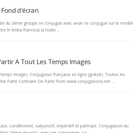
 Fond d'écran
be du 3ème groupe se conjugue avec avoir se conjugue sur le modèl
tre în limba franceză la toate …
Partir A Tout Les Temps Images
emps Images. Conjugueur française en ligne (gratuit). Toutes les
rbe Partir Contraire De Partir from www.conjugaisons.net …
tur, conditionnel, subjonctif, impératif et participe. Conjugaison du
 falloir (3ème groupe), avec ses synonymes, sa …