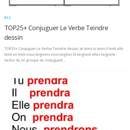
ALL
TOP25+ Conjuguer Le Verbe Teindre
dessin
TOP25+ Conjuguer Le Verbe Teindre dessin. Je teins tu teins il teint elle
teint on teint nous teignons vous teignez ils teignent elles teignent.
Verbe du 3e groupe se conjuguant …