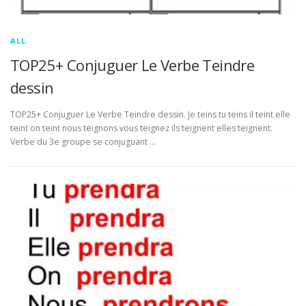
ALL
TOP25+ Conjuguer Le Verbe Teindre
dessin
TOP25+ Conjuguer Le Verbe Teindre dessin. Je teins tu teins il teint elle
teint on teint nous teignons vous teignez ils teignent elles teignent.
Verbe du 3e groupe se conjuguant …