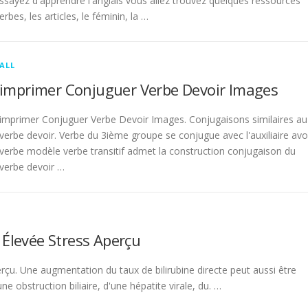
sayez d'apprendre l'anglais vous allez trouvez quelques ressources
rbes, les articles, le féminin, la …
ALL
imprimer Conjuguer Verbe Devoir Images
imprimer Conjuguer Verbe Devoir Images. Conjugaisons similaires au
verbe devoir. Verbe du 3ième groupe se conjugue avec l'auxiliaire avo
verbe modèle verbe transitif admet la construction conjugaison du
verbe devoir …
 Élevée Stress Aperçu
rçu. Une augmentation du taux de bilirubine directe peut aussi être
 obstruction biliaire, d'une hépatite virale, du. …