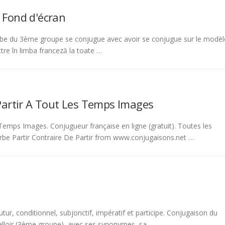
 Fond d'écran
be du 3ème groupe se conjugue avec avoir se conjugue sur le modèl
tre în limba franceză la toate …
Partir A Tout Les Temps Images
emps Images. Conjugueur française en ligne (gratuit). Toutes les
rbe Partir Contraire De Partir from www.conjugaisons.net …
tur, conditionnel, subjonctif, impératif et participe. Conjugaison du
 falloir (3ème groupe), avec ses synonymes, sa …